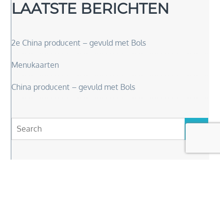
LAATSTE BERICHTEN
2e China producent – gevuld met Bols
Menukaarten
China producent – gevuld met Bols
Search
Search
for:
Copyright © 2026
Elly Van Driel
. Alle rechten
voorbehouden
|
Travel Insight by
Theme Palace