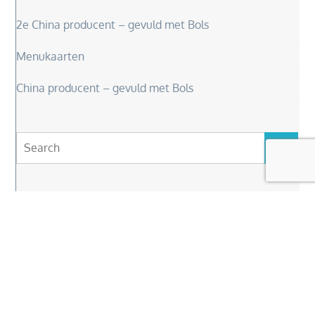
2e China producent – gevuld met Bols
Menukaarten
China producent – gevuld met Bols
Search
Search
for:
Copyright © 2026
Elly Van Driel
. Alle rechten
voorbehouden
|
Travel Insight by
Theme Palace